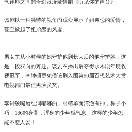
气律师之间的奇幻浪漫爱情剧《听见你的声音》。
该剧以一种独特的视角向观众展示了姐弟恋的爱情，
甚至掀起了姐弟恋的风靡。
男女主从小时候的她守护他到长大后的他守护她，这
是一段双向的奔赴。该剧在播出后夺得水木剧年度收
视冠军，李钟硕更凭借该剧入围第50届百想艺术大赏
电视部门最佳男演员奖。
李钟硕嘴唇红润嘟嘟的，眼睛单而清澈有神，鼻子小
巧，186的身高，浑身的少年感气息，这样的少年怎
能不惹人爱！