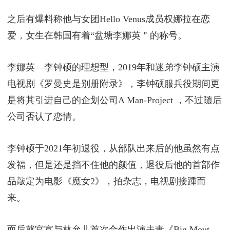
之后有爆料称他与女团Hello Venus成员权娜拉在恋
爱，女生在韩国有着“盆塘李娜英＂的称号。
李娜英—李钟硕的理想型，2019年和迷弟李钟硕主演
电视剧《罗曼史是别册附录》，李钟硕服兵役期间更
是将其引进自己的企划公司A Man-Project ，不过随后
公司否认了恋情。
李钟硕于2021年初退役，从部队出来后的他虽然有点
发福，但是还是挡不住他的颜值，退役后他的首部作
品敲定为电影《魔女2》，拍杂志，电视剧接踵而
来。
而后就官宣与林允儿首次合作出演夫妻《Big Mout