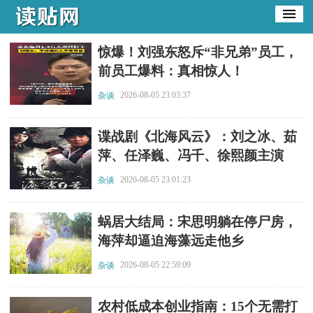
​惊爆！刘强东怒斥“非兄弟”员工，
前员工爆料：真相惊人！
2026-08-05 23:03:37
杂谈
​谍战剧《北海风云》：刘之冰、茹
萍、任泽巍、冯千、徐熙颜主演
2026-08-05 23:01:23
杂谈
​蜗居大结局：宋思明躺在停尸房，
海萍却逼迫海藻远走他乡
2026-08-05 22:59:09
杂谈
​农村低成本创业指南：15个无需打