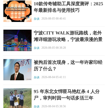
​10款传奇辅助工具深度测评：2025
年最新排名与使用技巧
2026-08-05 00:40:41
杂谈
​宁波CITY WALK游玩路线，老外
滩详细游玩攻略，宁波最浪漫的景
点
2026-08-05 00:38:28
杂谈
​被拘后首次现身，这一年许家印经
历了什么？
2026-08-04 05:41:11
杂谈
​95 年东北女悍匪马艳红杀 4 人分
尸，审判时因一句话多活三年
2026-08-04 05:38:56
杂谈