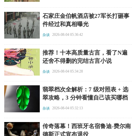
​石家庄金伯帆酒店被27军长打砸事
件经过和真相曝光
2026-08-04 05:36:42
杂谈
​推荐！十本高质量古言，看了N遍
还舍不得删的完结古言小说
2026-08-04 05:34:28
杂谈
​翡翠档次全解析：7 级对照表 + 选
翠攻略，3 分钟看懂自己该买哪档
2026-08-04 05:32:13
杂谈
​传奇落幕！西班牙名宿鲁迪-费尔南
德斯正式宣布退役