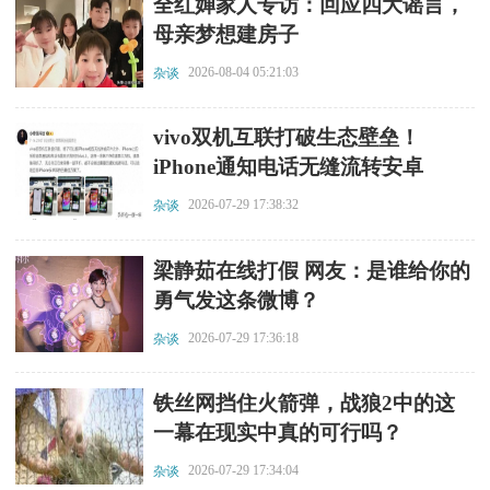
​全红婵家人专访：回应四大谣言，
母亲梦想建房子
2026-08-04 05:21:03
杂谈
​vivo双机互联打破生态壁垒！
iPhone通知电话无缝流转安卓
2026-07-29 17:38:32
杂谈
​梁静茹在线打假 网友：是谁给你的
勇气发这条微博？
2026-07-29 17:36:18
杂谈
​铁丝网挡住火箭弹，战狼2中的这
一幕在现实中真的可行吗？
2026-07-29 17:34:04
杂谈