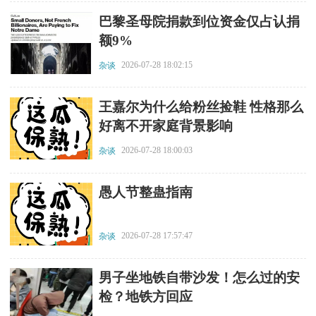
​巴黎圣母院捐款到位资金仅占认捐
额9%
2026-07-28 18:02:15
杂谈
​王嘉尔为什么给粉丝捡鞋 性格那么
好离不开家庭背景影响
2026-07-28 18:00:03
杂谈
​愚人节整蛊指南
2026-07-28 17:57:47
杂谈
​男子坐地铁自带沙发！怎么过的安
检？地铁方回应