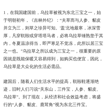
1，在我国建国前，乌拉草被视为东北三宝之一，始
于明朝初年，《吉林外纪》：“夫草而与人参、貂皮
并立为三，则草之珍异可知。'盖'北地最寒，冰深雪
厚，凡穿靰鞡或穿塔塔马者，必将乌拉草锤熟垫于其
内，冬夏温凉得当，即严寒足不觉冻，此所以居三宝
之一也。”乌拉草之所以成为三宝之一，很重要的原
因就是既能保暖又容易得到，如购买也便宜，因此，
乌拉草是大众化的生活必需品。
建国后，随着人们生活水平的提高，靰鞡鞋逐渐绝
迹，旧时人们习说“关东山，三件宝，人参、貂皮、
乌拉草”。到了现在，从经济和社会效益考虑，将盛
行的“人参、貂皮、鹿茸角”视为东北三件宝。