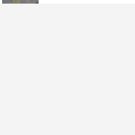
​扎基拉姆灵验吗？为何每周三万人拜她求财
富？
2026-07-03 07:17:50
​与周迅离婚5年，那个“独自回美国”的前夫
高圣远，如今怎样了？
2026-07-03 07:15:35
​历经5小时，徒步登庐山之五老峰
2026-07-03 07:13:21
​雷佳音.袁泉新剧〔相逢时节〕开播中年危
机被他们差点演成了喜剧
2026-07-03 07:11:07