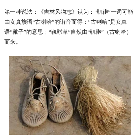
第一种说法：《吉林风物志》认为：“靰鞡”一词可能
由女真族语“古喇哈”的谐音而得；“古喇哈”是女真
语“靴子”的意思；“靰鞡草”自然由“靰鞡”（古喇哈）
而来。