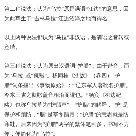
第二种说法：认为“乌拉”原是满语“江边”的意思，因
为此草生于“吉林乌拉”江边沼泽之地而得名。
以上两种说法都认为“乌拉”非汉语，是满语之音转或
意谐。
第三种说法：认为原出汉语词“护腊”，由于谐音，而
为“乌拉”或“靰鞡”。杨同桂《沈故》（卷四）“护
腊”词条指出《事物原始》：“'辽东军人著靴名护腊'。
今东三省之靰鞡盖音相沿而讹也。”杨宾《柳边纪
略》也称乌拉草为“护腊草”。“护腊”的解释，“护”是
保护和预防，“腊”是寒冬腊月；“护腊”的意思就是防
寒鞋。后来因为“护腊”两字的繁体笔画多，书写不方
便，便简化为“乌拉”。