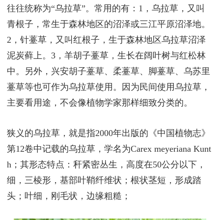
往往统称为“乌拉草”。常用的有：1，乌拉草，又叫
青根子，常生于森林地区的沼泽或三江平原沼泽地。
2，针薹草，又叫红根子，生于森林地区乌拉草沼泽
泥炭藓上。3，羊胡子薹草，生长在阔叶树与红松林
中。另外，兴安胡子薹草、柔薹草、脚薹草、乌苏里
薹草等也可作为乌拉草使用。因为民间使用乌拉草，
主要看用途，不会像植物学家那样细致分类的。
狭义的乌拉草，就是指2000年出版的《中国植物志》
第12卷中记载的乌拉草，学名为Carex meyeriana Kunt
h；其形态特点：秆紧密丛生，高度在50公分以下，
细，三棱形，基部叶鞘纤维状；根状茎短，形成踏
头；叶细，刚毛状，边缘粗糙；