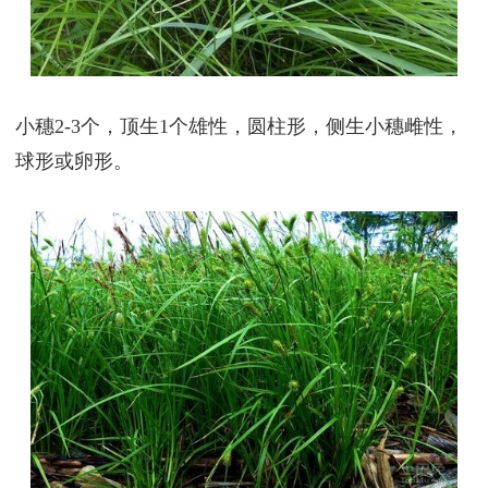
小穗2-3个，顶生1个雄性，圆柱形，侧生小穗雌性，
球形或卵形。