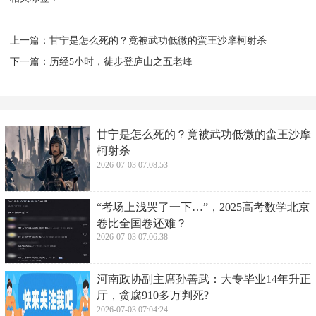
是一件太幸运的事，无论是亲情、友情还是爱情。很
想知道身处困局当中的他们，能不能真的放下那些旧
日恩怨，守住自己内心的宁静，然后真正的做到所谓
的活在当下，却好好珍惜眼下能够把握住的那些平凡
的幸福季节的心态，去直面生活带给自己的每一份挑
战。
相关标签：
上一篇：
​甘宁是怎么死的？竟被武功低微的蛮王沙摩柯射杀
下一篇：
​历经5小时，徒步登庐山之五老峰
​甘宁是怎么死的？竟被武功低微的蛮王沙摩
柯射杀