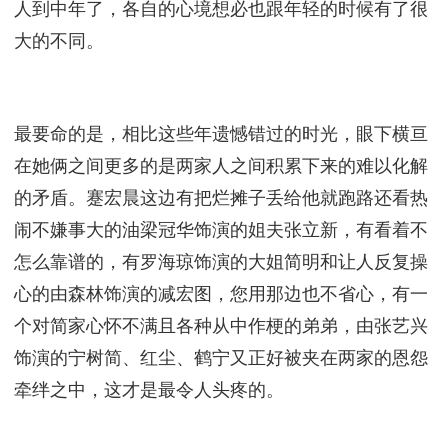
人到中年了，各自的心境想必也跟年轻的时候有了很
大的不同。
最要命的是，相比这些年遗憾错过的时光，眼下横亘
在她俩之间更多的是两家人之间积累下来的难以化解
的矛盾。蹇宏晨这边有把烂摊子丢给他就跑路还看热
闹不嫌事大的油梁冠华饰演的姐夫张立新，有看着不
怎么靠谱的，有罗海琼饰演的大姐简明和让人反复操
心的由森林饰演的减宏图，您用那边也不省心，有一
个对简家心怀不满且各种从中作梗的弟弟，由张艺兴
饰演的宁树简、红尘、鹤宁又正好被夹在两家的恩怨
牵绊之中，这才是最令人头疼的。