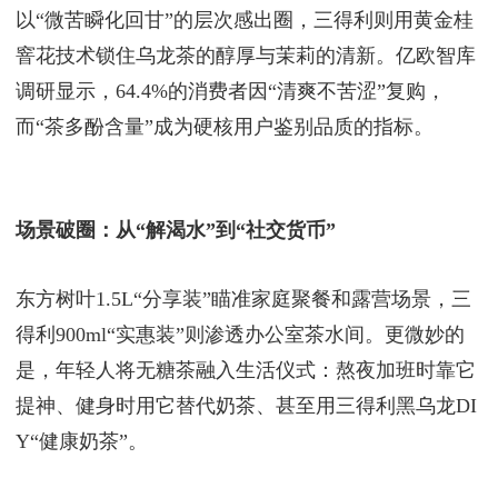
以“微苦瞬化回甘”的层次感出圈，三得利则用黄金桂
窨花技术锁住乌龙茶的醇厚与茉莉的清新。亿欧智库
调研显示，64.4%的消费者因“清爽不苦涩”复购，
而“茶多酚含量”成为硬核用户鉴别品质的指标。
场景破圈：从“解渴水”到“社交货币”
东方树叶1.5L“分享装”瞄准家庭聚餐和露营场景，三
得利900ml“实惠装”则渗透办公室茶水间。更微妙的
是，年轻人将无糖茶融入生活仪式：熬夜加班时靠它
提神、健身时用它替代奶茶、甚至用三得利黑乌龙DI
Y“健康奶茶”。