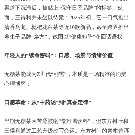
渠道下沉滞后，被贴上“保守日系品牌”的标签。然
而，三得利并未坐以待毙：2025年初，它一口气推出
清香乌龙、枇杷花白茶等近10款新品，甚至跨界推出
养生子品牌“焕方”，试图以“健康矩阵”夺回话语权。
年轻人的“续命密码”：口感、场景与情绪价值
无糖茶能成为Z世代“刚需”，本质是一场精准的消费
心理博弈：
口感革命：从“中药汤”到“真香定律”
早期无糖茶因苦涩被嘲“最难喝饮料”，但东方树叶和
三得利通过工艺升级改写命运。东方树叶的青柑普洱