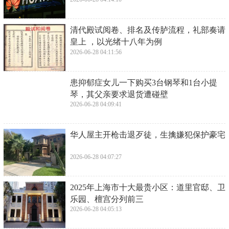
​清代殿试阅卷、排名及传胪流程，礼部奏请
皇上 ，以光绪十八年为例
2026-06-28 04:11:56
​患抑郁症女儿一下购买3台钢琴和1台小提
琴，其父亲要求退货遭碰壁
2026-06-28 04:09:41
​华人屋主开枪击退歹徒，生擒嫌犯保护豪宅
2026-06-28 04:07:27
​2025年上海市十大最贵小区：道里官邸、卫
乐园、檀宫分列前三
2026-06-28 04:05:13