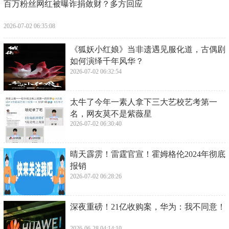
​百万粉丝网红被曝诈捐敛财？多方回应
2026-07-02 06:35:08
​《狐妖小红娘》当非遗遇见服化道，古偶剧
如何演绎千年风华？
2026-07-02 06:32:54
​太牛了今年一素人拿下三大艺校艺考第一
名，网友莫不是紫薇星
2026-07-02 06:30:40
​晴天霹雳！雷霆官宣！霍姆格伦2024年彻底
报销
2026-07-02 06:28:26
​深夜重磅！21亿收购案，华为：我不同意！
2026-06-28 04:14:10