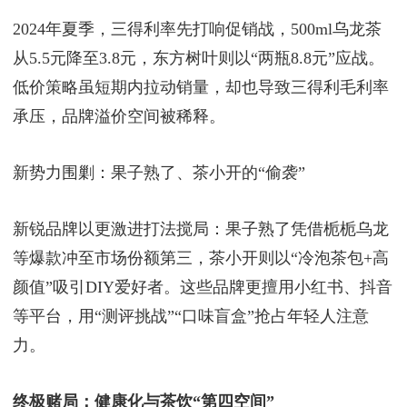
2024年夏季，三得利率先打响促销战，500ml乌龙茶
从5.5元降至3.8元，东方树叶则以“两瓶8.8元”应战。
低价策略虽短期内拉动销量，却也导致三得利毛利率
承压，品牌溢价空间被稀释。
新势力围剿：果子熟了、茶小开的“偷袭”
新锐品牌以更激进打法搅局：果子熟了凭借栀栀乌龙
等爆款冲至市场份额第三，茶小开则以“冷泡茶包+高
颜值”吸引DIY爱好者。这些品牌更擅用小红书、抖音
等平台，用“测评挑战”“口味盲盒”抢占年轻人注意
力。
终极赌局：健康化与茶饮“第四空间”