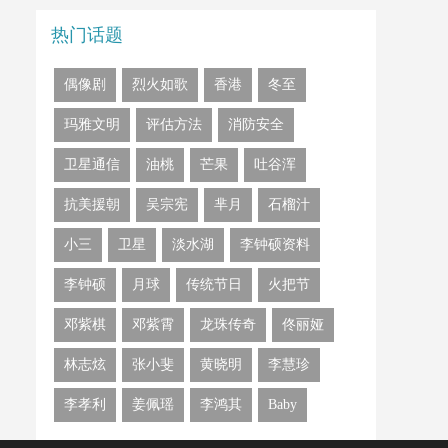
热门话题
偶像剧
烈火如歌
​香港
​冬至
​玛雅文明
评估方法
消防安全
卫星通信
​油桃
芒果
​吐谷浑
​抗美援朝
​吴宗宪
​芈月
石榴汁
​小三
​卫星
淡水湖
​李钟硕资料
​李钟硕
月球
传统节日
​火把节
邓紫棋
​邓紫霄
​龙珠传奇
​佟丽娅
​林志炫
张小斐
​黄晓明
​李慧珍
​李孝利
姜佩瑶
​李鸿其
Baby