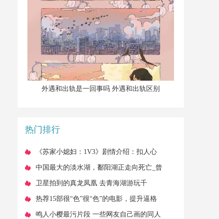
​外遇和出轨是一回事吗 外遇和出轨区别
热门排行
​《苏家小媳妇：1V3》剧情介绍：扣人心
弦的情感纠葛
​中国最大的淡水湖，鄱阳湖正走向死亡_曾
经搞涸
​卫星拍到的真龙凤凰 去青海湖游玩千
​热荐15部很“色”很“色”的电影，提升逼格
必备！
​鸣人小樱最污片段 一些网友自己画的同人