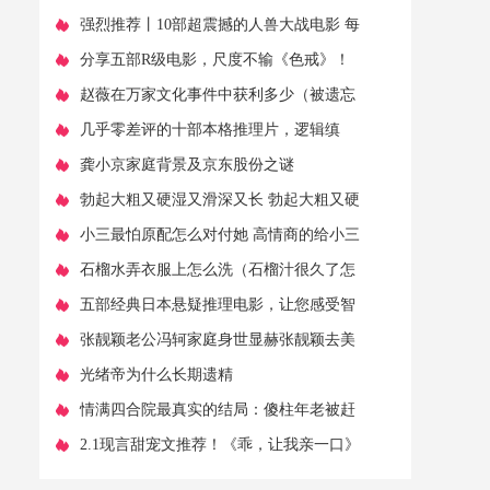
漫
​强烈推荐丨10部超震撼的人兽大战电影 每
部都让人热血沸腾
​分享五部R级电影，尺度不输《色戒》！
你看过几部？
​赵薇在万家文化事件中获利多少（被遗忘
的黄有龙）
​几乎零差评的十部本格推理片，逻辑缜
密，烧脑不止！
​龚小京家庭背景及京东股份之谜
​勃起大粗又硬湿又滑深又长 勃起大粗又硬
湿又滑深又长无力怎么办
​小三最怕原配怎么对付她 高情商的给小三
发信息
​石榴水弄衣服上怎么洗（石榴汁很久了怎
么洗掉）
​五部经典日本悬疑推理电影，让您感受智
商不够用！
​张靓颖老公冯轲家庭身世显赫张靓颖去美
国堕胎原因真相
​光绪帝为什么长期遗精
​情满四合院最真实的结局：傻柱年老被赶
出家门，大茂为其办后事
​2.1现言甜宠文推荐！《乖，让我亲一口》
《偏袒》《蓄谋纠缠》