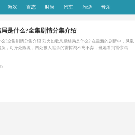
游戏
百态
时尚
汽车
旅游
音乐
结局是什么?全集剧情分集介绍
么?全集剧情分集介绍 烈火如歌凤凰结局是什么? 在最新的剧情中，凤凰
负，对身处险境，四处被人追杀的雷惊鸿不离不弃，当她看到雷惊鸿...
:19