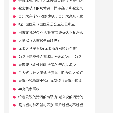
​手机充电口松了怎么办自己修(typec接口太
松了一碰就掉)
​被套和被子的尺寸要一样,买被子和被套尺
寸怎么匹配最好
​贵州大兴东53 酒多少钱，贵州大兴东53度
酱香酒
​福州国医堂（国医堂是公立还是私立）
​用古文说好久不见(用古文说好久不见怎么
表达)
​大嘴猴（大嘴猴是贴牌吗）
​无限之动漫召唤(无限动漫召唤师全集)
​为防止鼠类侵入排水口应该多少mm,为防
止鼠类侵入,排水沟网眼
​天鹅能飞多长时间,天鹅的寿命是多少
​后入式是什么感觉 夫妻采用性爱后入式好
不好
​天道小说原著小说在线阅读（天道小说原
著小说在线阅读全文）
​40克的参照物
​给老公说的污污的情话(给老公说的污污的
情话长句)
​照片塑封和不塑封区别,照片过塑与不过塑