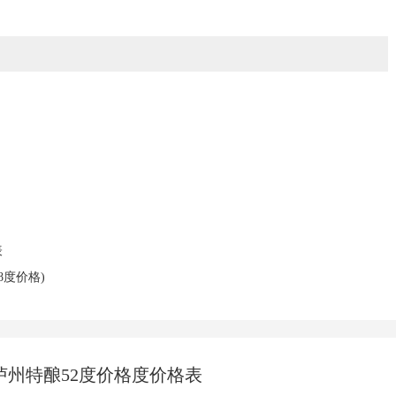
表
8度价格)
 泸州特酿52度价格度价格表