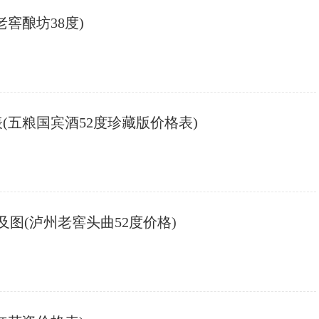
老窖酿坊38度)
(五粮国宾酒52度珍藏版价格表)
格及图(泸州老窖头曲52度价格)