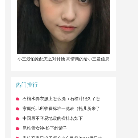
​小三最怕原配怎么对付她 高情商的给小三发信息
热门排行
​石榴水弄衣服上怎么洗（石榴汁很久了怎
么洗掉）
​家庭托儿所收费标准一览表（托儿所来了
收费从几千元到上万元）
​中国最不容易地震的省排名如下：
​尾椎骨女神-松下纱荣子