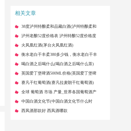
的区别
相关文章
​38度泸州特酿柔和品藏白酒(泸州特酿柔和
品藏38度价格)
​泸州老酿52度价格表 泸州特酿52度价格度
价格表
​火凤凰红酒(茅台火凤凰红酒)
​衡水老白干丰柔380多少钱，衡水老白干丰
柔380多少钱一瓶
​喝白酒之后喝什么(喝白酒之后喝什么茶)
​英国爱丁堡啤酒500ML价格(英国爱丁堡啤
酒10L)
​赛凡干红葡萄酒(赛凡拉麦朗干红葡萄酒)
​全球 葡萄酒 市场 产量_世界各国葡萄酒产
量
​中国白酒文化节(中国白酒文化节什么时
候)
​西凤酒那款好 西凤酒哪款