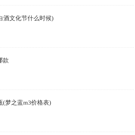
白酒文化节什么时候)
哪款
瓶(梦之蓝m3价格表)